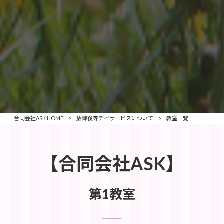
合同会社ASK HOME
>
放課後等デイサービスについて
>
教室一覧
【
合同会社ASK
】
第1教室